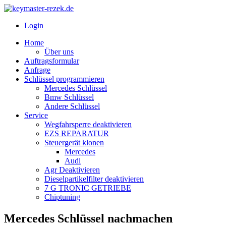
Login
Home
Über uns
Auftragsformular
Anfrage
Schlüssel programmieren
Mercedes Schlüssel
Bmw Schlüssel
Andere Schlüssel
Service
Wegfahrsperre deaktivieren
EZS REPARATUR
Steuergerät klonen
Mercedes
Audi
Agr Deaktivieren
Dieselpartikelfilter deaktivieren
7 G TRONIC GETRIEBE
Chiptuning
Mercedes Schlüssel nachmachen