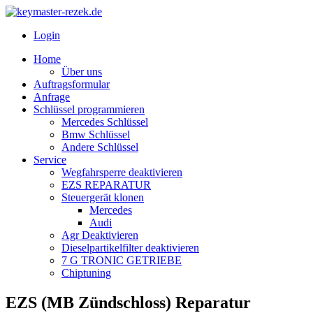
Login
Home
Über uns
Auftragsformular
Anfrage
Schlüssel programmieren
Mercedes Schlüssel
Bmw Schlüssel
Andere Schlüssel
Service
Wegfahrsperre deaktivieren
EZS REPARATUR
Steuergerät klonen
Mercedes
Audi
Agr Deaktivieren
Dieselpartikelfilter deaktivieren
7 G TRONIC GETRIEBE
Chiptuning
EZS (MB Zündschloss) Reparatur